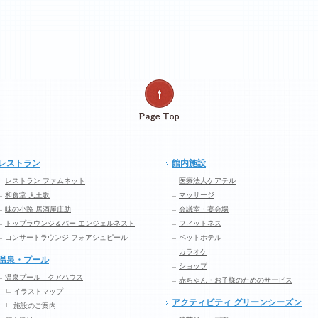
レストラン
館内施設
レストラン ファムネット
医療法人ケアテル
和食堂 天王坂
マッサージ
味の小路 居酒屋庄助
会議室・宴会場
トップラウンジ＆バー エンジェルネスト
フィットネス
コンサートラウンジ フォアシュピール
ペットホテル
カラオケ
温泉・プール
ショップ
温泉プール クアハウス
赤ちゃん・お子様のためのサービス
イラストマップ
アクティビティ グリーンシーズン
施設のご案内