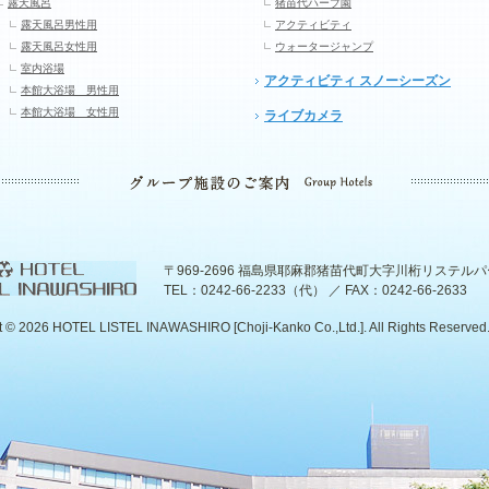
露天風呂
猪苗代ハーブ園
露天風呂男性用
アクティビティ
露天風呂女性用
ウォータージャンプ
室内浴場
アクティビティ スノーシーズン
本館大浴場 男性用
本館大浴場 女性用
ライブカメラ
〒969-2696 福島県耶麻郡猪苗代町大字川桁リステル
TEL：0242-66-2233（代） ／ FAX：0242-66-2633
t ©
2026 HOTEL LISTEL INAWASHIRO [Choji-Kanko Co.,Ltd.]. All Rights Reserved