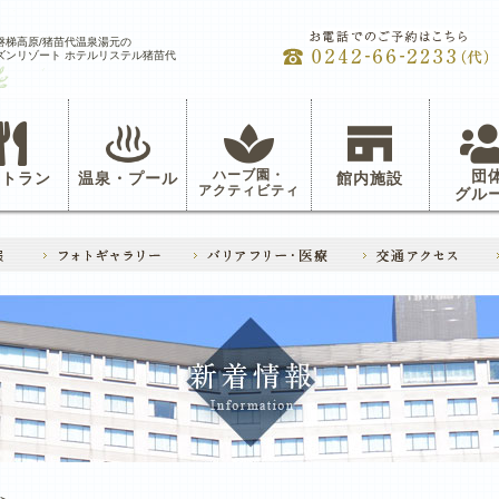
磐梯高原/猪苗代温泉湯元の
ズンリゾート ホテルリステル猪苗代
ハーブ園・
団
ストラン
温泉・プール
館内施設
アクティビティ
グル