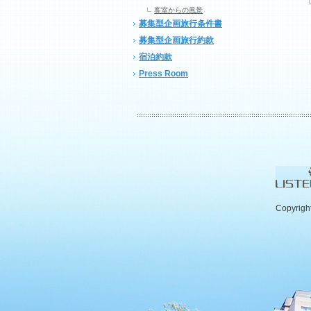
客室からの風景
募集型企画旅行条件書
募集型企画旅行約款
宿泊約款
Press Room
Copyrigh