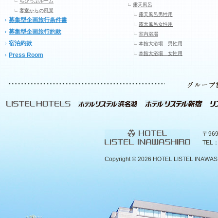
ちびっぷルーム
露天風呂
客室からの風景
露天風呂男性用
募集型企画旅行条件書
露天風呂女性用
募集型企画旅行約款
室内浴場
宿泊約款
本館大浴場 男性用
本館大浴場 女性用
Press Room
〒96
TEL：
Copyright ©
2026 HOTEL LISTEL INAWASHIR