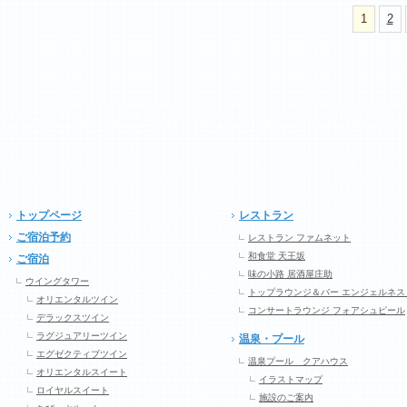
1
2
トップページ
レストラン
ご宿泊予約
レストラン ファムネット
和食堂 天王坂
ご宿泊
味の小路 居酒屋庄助
ウイングタワー
トップラウンジ＆バー エンジェルネス
オリエンタルツイン
コンサートラウンジ フォアシュピール
デラックスツイン
ラグジュアリーツイン
温泉・プール
エグゼクティブツイン
温泉プール クアハウス
オリエンタルスイート
イラストマップ
ロイヤルスイート
施設のご案内