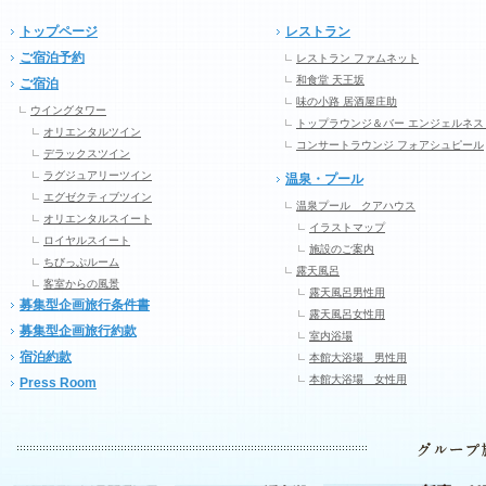
トップページ
レストラン
ご宿泊予約
レストラン ファムネット
和食堂 天王坂
ご宿泊
味の小路 居酒屋庄助
ウイングタワー
トップラウンジ＆バー エンジェルネス
オリエンタルツイン
コンサートラウンジ フォアシュピール
デラックスツイン
ラグジュアリーツイン
温泉・プール
エグゼクティブツイン
温泉プール クアハウス
オリエンタルスイート
イラストマップ
ロイヤルスイート
施設のご案内
ちびっぷルーム
露天風呂
客室からの風景
露天風呂男性用
募集型企画旅行条件書
露天風呂女性用
募集型企画旅行約款
室内浴場
宿泊約款
本館大浴場 男性用
本館大浴場 女性用
Press Room