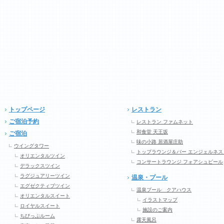
トップページ
レストラン
ご宿泊予約
レストラン ファムネット
和食堂 天王坂
ご宿泊
味の小路 居酒屋庄助
ウイングタワー
トップラウンジ＆バー エンジェルネス
オリエンタルツイン
コンサートラウンジ フォアシュピール
デラックスツイン
ラグジュアリーツイン
温泉・プール
エグゼクティブツイン
温泉プール クアハウス
オリエンタルスイート
イラストマップ
ロイヤルスイート
施設のご案内
ちびっぷルーム
露天風呂