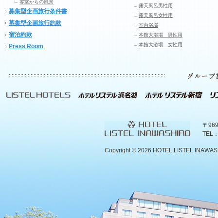
客室からの風景
露天風呂男性用
募集型企画旅行条件書
露天風呂女性用
募集型企画旅行約款
室内浴場
宿泊約款
本館大浴場 男性用
本館大浴場 女性用
Press Room
〒96
TEL：
Copyright ©
2026 HOTEL LISTEL INAWASHIR