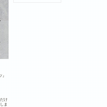
ツ』
だけ
しま