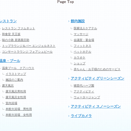
レストラン
館内施設
レストラン ファムネット
医療法人ケアテル
和食堂 天王坂
マッサージ
味の小路 居酒屋庄助
会議室・宴会場
トップラウンジ＆バー エンジェルネスト
フィットネス
コンサートラウンジ フォアシュピール
ペットホテル
カラオケ
温泉・プール
ショップ
温泉プール クアハウス
赤ちゃん・お子様のためのサービス
イラストマップ
アクティビティ グリーンシーズン
施設のご案内
露天風呂
猪苗代ハーブ園
露天風呂男性用
アクティビティ
露天風呂女性用
ウォータージャンプ
室内浴場
アクティビティ スノーシーズン
本館大浴場 男性用
本館大浴場 女性用
ライブカメラ