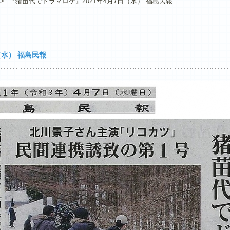
>
『猪苗代でドラマロケ』2021年4月7日（水） 福島民報
（水） 福島民報