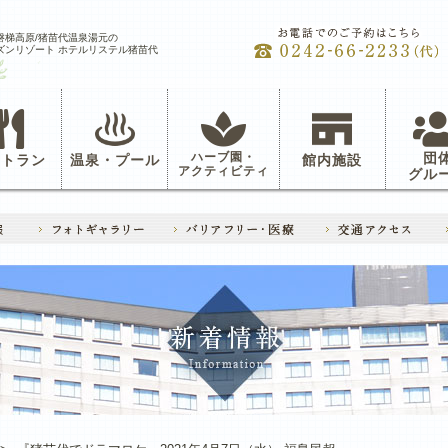
磐梯高原/猪苗代温泉湯元の
ズンリゾート ホテルリステル猪苗代
ハーブ園・
団
ストラン
温泉・プール
館内施設
アクティビティ
グル