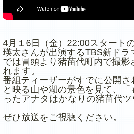
4月１6日（金）22:00スター
瑛太さんが出演するTBS新ドラ
では冒頭より猪苗代町内で撮影
れます。
番組ティーザーがすでに公開さ
と映る山や湖の景色を見て、「
ったアナタはかなりの猪苗代ツ
ぜひ放送をご視聴ください。