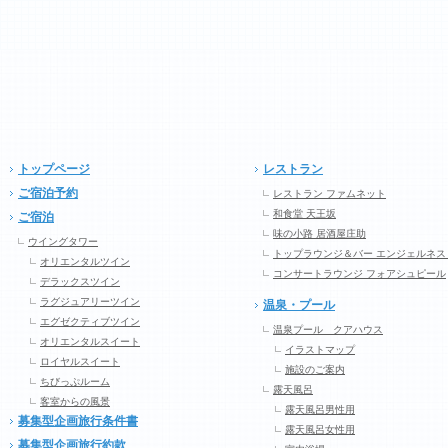
トップページ
レストラン
ご宿泊予約
レストラン ファムネット
和食堂 天王坂
ご宿泊
味の小路 居酒屋庄助
ウイングタワー
トップラウンジ＆バー エンジェルネス
オリエンタルツイン
コンサートラウンジ フォアシュピール
デラックスツイン
ラグジュアリーツイン
温泉・プール
エグゼクティブツイン
温泉プール クアハウス
オリエンタルスイート
イラストマップ
ロイヤルスイート
施設のご案内
ちびっぷルーム
露天風呂
客室からの風景
露天風呂男性用
募集型企画旅行条件書
露天風呂女性用
募集型企画旅行約款