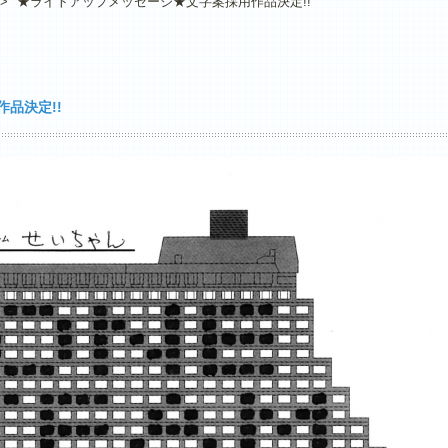
>
★ライトアップメッセージ★文字案採用作品決定!!
品決定!!