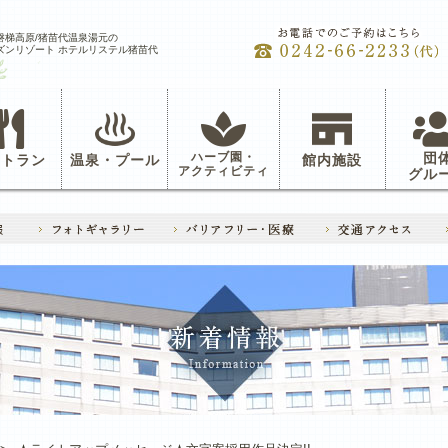
磐梯高原/猪苗代温泉湯元の
ズンリゾート ホテルリステル猪苗代
ハーブ園・
団
ストラン
温泉・プール
館内施設
アクティビティ
グル