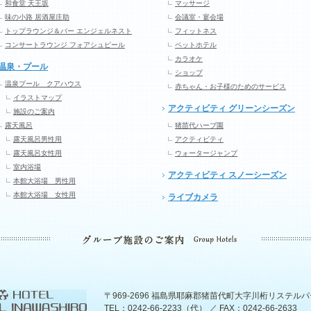
和食堂 天王坂
マッサージ
味の小路 居酒屋庄助
会議室・宴会場
トップラウンジ＆バー エンジェルネスト
フィットネス
コンサートラウンジ フォアシュピール
ペットホテル
カラオケ
温泉・プール
ショップ
温泉プール クアハウス
赤ちゃん・お子様のためのサービス
イラストマップ
アクティビティ グリーンシーズン
施設のご案内
露天風呂
猪苗代ハーブ園
露天風呂男性用
アクティビティ
露天風呂女性用
ウォータージャンプ
室内浴場
アクティビティ スノーシーズン
本館大浴場 男性用
本館大浴場 女性用
ライブカメラ
〒969-2696 福島県耶麻郡猪苗代町大字川桁リステル
TEL：0242-66-2233（代） ／ FAX：0242-66-2633