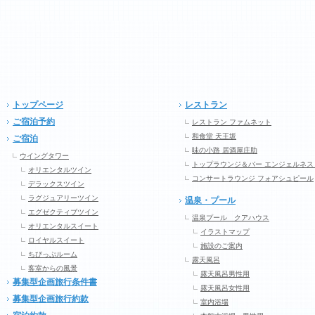
トップページ
レストラン
ご宿泊予約
レストラン ファムネット
和食堂 天王坂
ご宿泊
味の小路 居酒屋庄助
ウイングタワー
トップラウンジ＆バー エンジェルネス
オリエンタルツイン
コンサートラウンジ フォアシュピール
デラックスツイン
ラグジュアリーツイン
温泉・プール
エグゼクティブツイン
温泉プール クアハウス
オリエンタルスイート
イラストマップ
ロイヤルスイート
施設のご案内
ちびっぷルーム
露天風呂
客室からの風景
露天風呂男性用
募集型企画旅行条件書
露天風呂女性用
募集型企画旅行約款
室内浴場