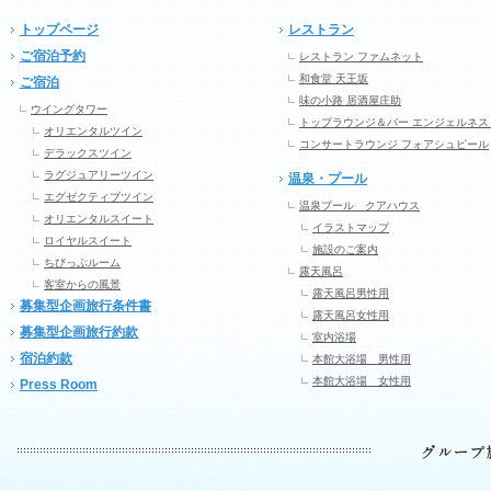
トップページ
レストラン
ご宿泊予約
レストラン ファムネット
和食堂 天王坂
ご宿泊
味の小路 居酒屋庄助
ウイングタワー
トップラウンジ＆バー エンジェルネス
オリエンタルツイン
コンサートラウンジ フォアシュピール
デラックスツイン
ラグジュアリーツイン
温泉・プール
エグゼクティブツイン
温泉プール クアハウス
オリエンタルスイート
イラストマップ
ロイヤルスイート
施設のご案内
ちびっぷルーム
露天風呂
客室からの風景
露天風呂男性用
募集型企画旅行条件書
露天風呂女性用
募集型企画旅行約款
室内浴場
宿泊約款
本館大浴場 男性用
本館大浴場 女性用
Press Room