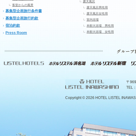
露天風呂
客室からの風景
露天風呂男性用
募集型企画旅行条件書
露天風呂女性用
募集型企画旅行約款
室内浴場
宿泊約款
本館大浴場 男性用
本館大浴場 女性用
Press Room
〒96
TEL：
Copyright ©
2026 HOTEL LISTEL INAWASHIR