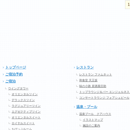
1
トップページ
レストラン
ご宿泊予約
レストラン ファムネット
和食堂 天王坂
ご宿泊
味の小路 居酒屋庄助
ウイングタワー
トップラウンジ＆バー エンジェルネス
オリエンタルツイン
コンサートラウンジ フォアシュピール
デラックスツイン
ラグジュアリーツイン
温泉・プール
エグゼクティブツイン
温泉プール クアハウス
オリエンタルスイート
イラストマップ
ロイヤルスイート
施設のご案内
ちびっぷルーム