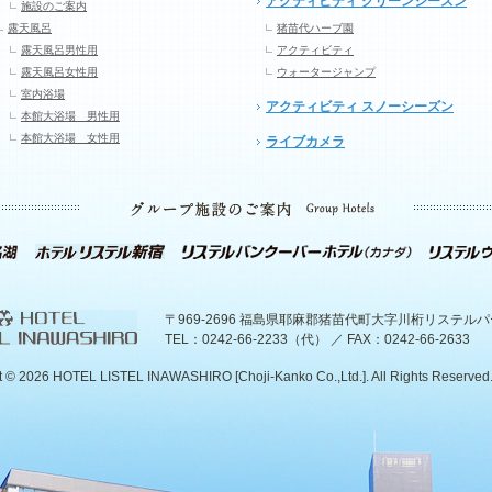
アクティビティ グリーンシーズン
施設のご案内
露天風呂
猪苗代ハーブ園
露天風呂男性用
アクティビティ
露天風呂女性用
ウォータージャンプ
室内浴場
アクティビティ スノーシーズン
本館大浴場 男性用
本館大浴場 女性用
ライブカメラ
〒969-2696 福島県耶麻郡猪苗代町大字川桁リステル
TEL：0242-66-2233（代） ／ FAX：0242-66-2633
t ©
2026 HOTEL LISTEL INAWASHIRO [Choji-Kanko Co.,Ltd.]. All Rights Reserved