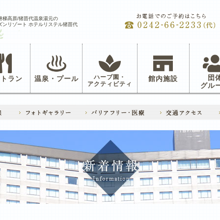
磐梯高原/猪苗代温泉湯元の
ズンリゾート ホテルリステル猪苗代
ハーブ園・
団
ストラン
温泉・プール
館内施設
アクティビティ
グル