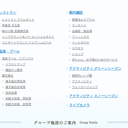
レストラン
館内施設
レストラン ファムネット
医療法人ケアテル
和食堂 天王坂
マッサージ
味の小路 居酒屋庄助
会議室・宴会場
トップラウンジ＆バー エンジェルネスト
フィットネス
コンサートラウンジ フォアシュピール
ペットホテル
カラオケ
温泉・プール
ショップ
温泉プール クアハウス
赤ちゃん・お子様のためのサービス
イラストマップ
アクティビティ グリーンシーズン
施設のご案内
露天風呂
猪苗代ハーブ園
露天風呂男性用
アクティビティ
露天風呂女性用
ウォータージャンプ
室内浴場
アクティビティ スノーシーズン
本館大浴場 男性用
本館大浴場 女性用
ライブカメラ