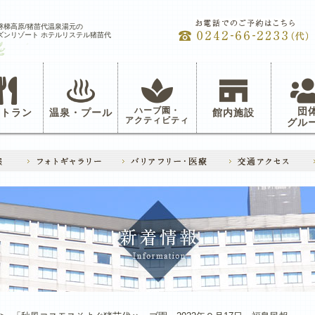
磐梯高原/猪苗代温泉湯元の
ズンリゾート ホテルリステル猪苗代
ハーブ園・
団
ストラン
温泉・プール
館内施設
アクティビティ
グル