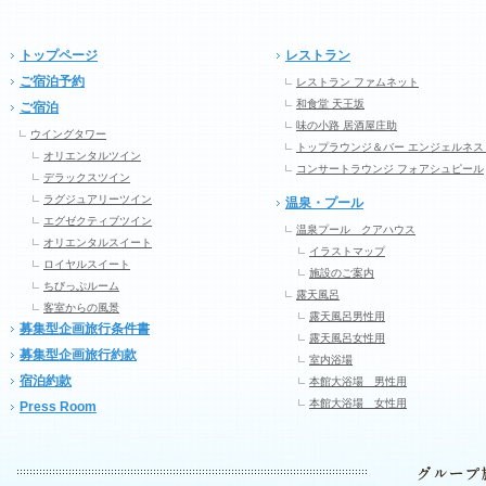
トップページ
レストラン
ご宿泊予約
レストラン ファムネット
和食堂 天王坂
ご宿泊
味の小路 居酒屋庄助
ウイングタワー
トップラウンジ＆バー エンジェルネス
オリエンタルツイン
コンサートラウンジ フォアシュピール
デラックスツイン
ラグジュアリーツイン
温泉・プール
エグゼクティブツイン
温泉プール クアハウス
オリエンタルスイート
イラストマップ
ロイヤルスイート
施設のご案内
ちびっぷルーム
露天風呂
客室からの風景
露天風呂男性用
募集型企画旅行条件書
露天風呂女性用
募集型企画旅行約款
室内浴場
宿泊約款
本館大浴場 男性用
本館大浴場 女性用
Press Room