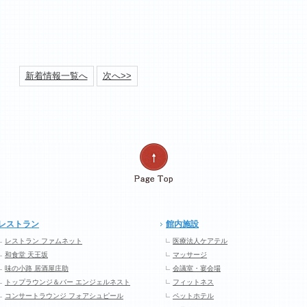
新着情報一覧へ
次へ>>
レストラン
館内施設
レストラン ファムネット
医療法人ケアテル
和食堂 天王坂
マッサージ
味の小路 居酒屋庄助
会議室・宴会場
トップラウンジ＆バー エンジェルネスト
フィットネス
コンサートラウンジ フォアシュピール
ペットホテル