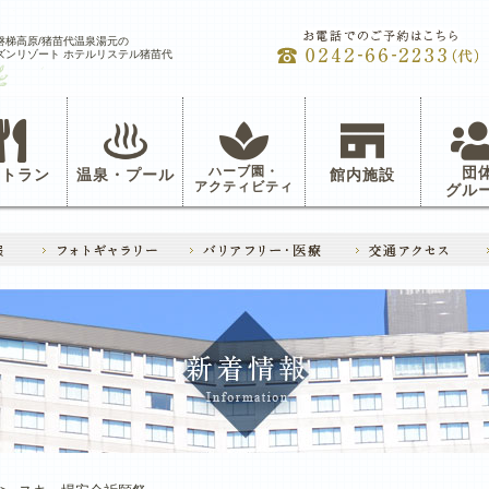
磐梯高原/猪苗代温泉湯元の
ズンリゾート ホテルリステル猪苗代
ハーブ園・
団
ストラン
温泉・プール
館内施設
アクティビティ
グル