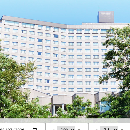
−
＋
−
＋