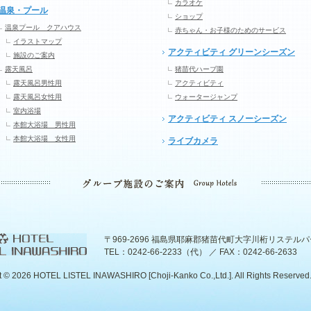
カラオケ
温泉・プール
ショップ
温泉プール クアハウス
赤ちゃん・お子様のためのサービス
イラストマップ
アクティビティ グリーンシーズン
施設のご案内
露天風呂
猪苗代ハーブ園
露天風呂男性用
アクティビティ
露天風呂女性用
ウォータージャンプ
室内浴場
アクティビティ スノーシーズン
本館大浴場 男性用
本館大浴場 女性用
ライブカメラ
〒969-2696 福島県耶麻郡猪苗代町大字川桁リステル
TEL：0242-66-2233（代） ／ FAX：0242-66-2633
t ©
2026 HOTEL LISTEL INAWASHIRO [Choji-Kanko Co.,Ltd.]. All Rights Reserved