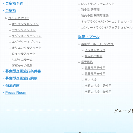
ご宿泊予約
レストラン ファムネット
和食堂 天王坂
ご宿泊
味の小路 居酒屋庄助
ウイングタワー
トップラウンジ＆バー エンジェルネス
オリエンタルツイン
コンサートラウンジ フォアシュピール
デラックスツイン
ラグジュアリーツイン
温泉・プール
エグゼクティブツイン
温泉プール クアハウス
オリエンタルスイート
イラストマップ
ロイヤルスイート
施設のご案内
ちびっぷルーム
露天風呂
客室からの風景
露天風呂男性用
募集型企画旅行条件書
露天風呂女性用
募集型企画旅行約款
室内浴場
宿泊約款
本館大浴場 男性用
本館大浴場 女性用
Press Room