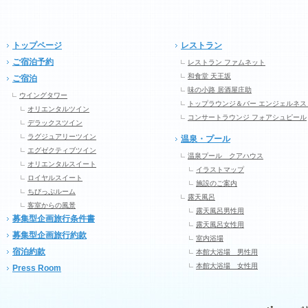
トップページ
レストラン
ご宿泊予約
レストラン ファムネット
和食堂 天王坂
ご宿泊
味の小路 居酒屋庄助
ウイングタワー
トップラウンジ＆バー エンジェルネス
オリエンタルツイン
コンサートラウンジ フォアシュピール
デラックスツイン
ラグジュアリーツイン
温泉・プール
エグゼクティブツイン
温泉プール クアハウス
オリエンタルスイート
イラストマップ
ロイヤルスイート
施設のご案内
ちびっぷルーム
露天風呂
客室からの風景
露天風呂男性用
募集型企画旅行条件書
露天風呂女性用
募集型企画旅行約款
室内浴場
宿泊約款
本館大浴場 男性用
本館大浴場 女性用
Press Room