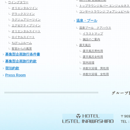
ウイングタワー
トップラウンジ＆バー エンジェルネス
オリエンタルツイン
コンサートラウンジ フォアシュピール
デラックスツイン
ラグジュアリーツイン
温泉・プール
エグゼクティブツイン
温泉プール クアハウス
オリエンタルスイート
イラストマップ
ロイヤルスイート
施設のご案内
ちびっぷルーム
露天風呂
客室からの風景
露天風呂男性用
募集型企画旅行条件書
露天風呂女性用
募集型企画旅行約款
室内浴場
宿泊約款
本館大浴場 男性用
本館大浴場 女性用
Press Room
〒96
TEL：