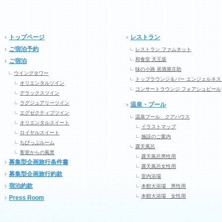
トップページ
レストラン
ご宿泊予約
レストラン ファムネット
和食堂 天王坂
ご宿泊
味の小路 居酒屋庄助
ウイングタワー
トップラウンジ＆バー エンジェルネス
オリエンタルツイン
コンサートラウンジ フォアシュピール
デラックスツイン
ラグジュアリーツイン
温泉・プール
エグゼクティブツイン
温泉プール クアハウス
オリエンタルスイート
イラストマップ
ロイヤルスイート
施設のご案内
ちびっぷルーム
露天風呂
客室からの風景
露天風呂男性用
募集型企画旅行条件書
露天風呂女性用
募集型企画旅行約款
室内浴場
宿泊約款
本館大浴場 男性用
本館大浴場 女性用
Press Room