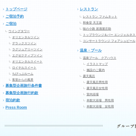
トップページ
レストラン
ご宿泊予約
レストラン ファムネット
和食堂 天王坂
ご宿泊
味の小路 居酒屋庄助
ウイングタワー
トップラウンジ＆バー エンジェルネス
オリエンタルツイン
コンサートラウンジ フォアシュピール
デラックスツイン
ラグジュアリーツイン
温泉・プール
エグゼクティブツイン
温泉プール クアハウス
オリエンタルスイート
イラストマップ
ロイヤルスイート
施設のご案内
ちびっぷルーム
露天風呂
客室からの風景
露天風呂男性用
募集型企画旅行条件書
露天風呂女性用
募集型企画旅行約款
室内浴場
宿泊約款
本館大浴場 男性用
本館大浴場 女性用
Press Room