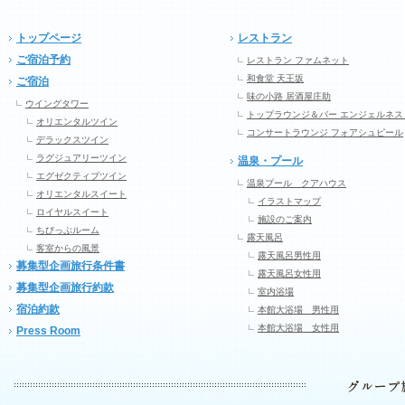
トップページ
レストラン
ご宿泊予約
レストラン ファムネット
和食堂 天王坂
ご宿泊
味の小路 居酒屋庄助
ウイングタワー
トップラウンジ＆バー エンジェルネス
オリエンタルツイン
コンサートラウンジ フォアシュピール
デラックスツイン
ラグジュアリーツイン
温泉・プール
エグゼクティブツイン
温泉プール クアハウス
オリエンタルスイート
イラストマップ
ロイヤルスイート
施設のご案内
ちびっぷルーム
露天風呂
客室からの風景
露天風呂男性用
募集型企画旅行条件書
露天風呂女性用
募集型企画旅行約款
室内浴場
宿泊約款
本館大浴場 男性用
本館大浴場 女性用
Press Room