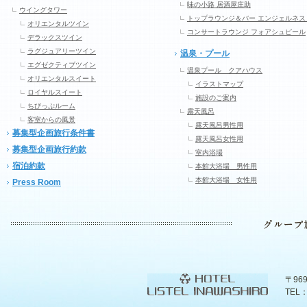
味の小路 居酒屋庄助
ウイングタワー
トップラウンジ＆バー エンジェルネス
オリエンタルツイン
コンサートラウンジ フォアシュピール
デラックスツイン
ラグジュアリーツイン
温泉・プール
エグゼクティブツイン
温泉プール クアハウス
オリエンタルスイート
イラストマップ
ロイヤルスイート
施設のご案内
ちびっぷルーム
露天風呂
客室からの風景
露天風呂男性用
募集型企画旅行条件書
露天風呂女性用
募集型企画旅行約款
室内浴場
宿泊約款
本館大浴場 男性用
本館大浴場 女性用
Press Room
〒96
TEL：