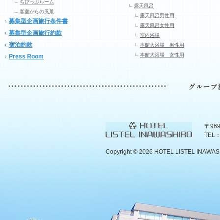
ちびっぷルーム
露天風呂
客室からの風景
露天風呂男性用
募集型企画旅行条件書
露天風呂女性用
募集型企画旅行約款
室内浴場
宿泊約款
本館大浴場 男性用
本館大浴場 女性用
Press Room
〒96
TEL：
Copyright ©
2026 HOTEL LISTEL INAWASHIR