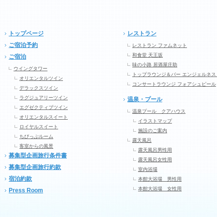
トップページ
レストラン
ご宿泊予約
レストラン ファムネット
和食堂 天王坂
ご宿泊
味の小路 居酒屋庄助
ウイングタワー
トップラウンジ＆バー エンジェルネス
オリエンタルツイン
コンサートラウンジ フォアシュピール
デラックスツイン
ラグジュアリーツイン
温泉・プール
エグゼクティブツイン
温泉プール クアハウス
オリエンタルスイート
イラストマップ
ロイヤルスイート
施設のご案内
ちびっぷルーム
露天風呂
客室からの風景
露天風呂男性用
募集型企画旅行条件書
露天風呂女性用
募集型企画旅行約款
室内浴場
宿泊約款
本館大浴場 男性用
本館大浴場 女性用
Press Room