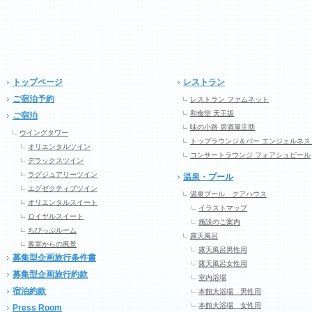
トップページ
レストラン
ご宿泊予約
レストラン ファムネット
和食堂 天王坂
ご宿泊
味の小路 居酒屋庄助
ウイングタワー
トップラウンジ＆バー エンジェルネス
オリエンタルツイン
コンサートラウンジ フォアシュピール
デラックスツイン
ラグジュアリーツイン
温泉・プール
エグゼクティブツイン
温泉プール クアハウス
オリエンタルスイート
イラストマップ
ロイヤルスイート
施設のご案内
ちびっぷルーム
露天風呂
客室からの風景
露天風呂男性用
募集型企画旅行条件書
露天風呂女性用
募集型企画旅行約款
室内浴場
宿泊約款
本館大浴場 男性用
本館大浴場 女性用
Press Room