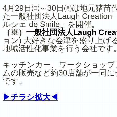
4月29日㈰～30日㈪は地元猪
た一般社団法人Laugh Creat
ルシェ de Smile」を開催。
（※）
一般社団法人Laugh Creat
ョン) 大好きな会津を盛り上げ
地域活性化事業を行う会社です
キッチンカー、ワークショップ
ムの販売など約30店舗が一同
です。
▶チラシ拡大◀