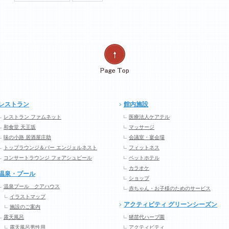
レストラン
館内施設
レストラン ファムネット
医療法人ケアテル
和食堂 天王坂
マッサージ
味の小路 居酒屋庄助
会議室・宴会場
トップラウンジ＆バー エンジェルネスト
フィットネス
コンサートラウンジ フォアシュピール
ペットホテル
カラオケ
温泉・プール
ショップ
温泉プール クアハウス
赤ちゃん・お子様のためのサービス
イラストマップ
アクティビティ グリーンシーズン
施設のご案内
露天風呂
猪苗代ハーブ園
露天風呂男性用
アクティビティ