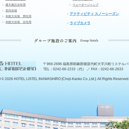
露天風呂女性用
ウォータージャンプ
室内浴場
アクティビティ スノーシーズン
本館大浴場 男性用
本館大浴場 女性用
ライブカメラ
〒969-2696 福島県耶麻郡猪苗代町大字川桁リステル
TEL：0242-66-2233（代） ／ FAX：0242-66-2633
t ©
2026 HOTEL LISTEL INAWASHIRO [Choji-Kanko Co.,Ltd.]. All Rights Reserved