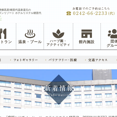
磐梯高原/猪苗代温泉湯元の
ズンリゾート ホテルリステル猪苗代
ハーブ園・
団
ストラン
温泉・プール
館内施設
アクティビティ
グル