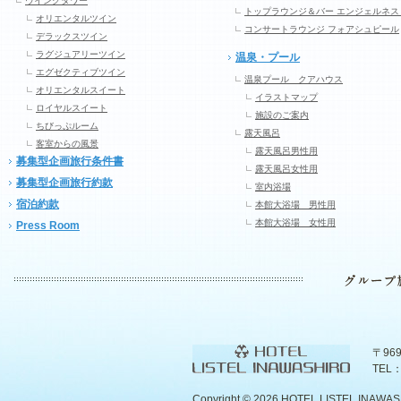
ウイングタワー
トップラウンジ＆バー エンジェルネス
オリエンタルツイン
コンサートラウンジ フォアシュピール
デラックスツイン
ラグジュアリーツイン
温泉・プール
エグゼクティブツイン
温泉プール クアハウス
オリエンタルスイート
イラストマップ
ロイヤルスイート
施設のご案内
ちびっぷルーム
露天風呂
客室からの風景
露天風呂男性用
募集型企画旅行条件書
露天風呂女性用
募集型企画旅行約款
室内浴場
宿泊約款
本館大浴場 男性用
本館大浴場 女性用
Press Room
〒96
TEL：
Copyright ©
2026 HOTEL LISTEL INAWASHIR