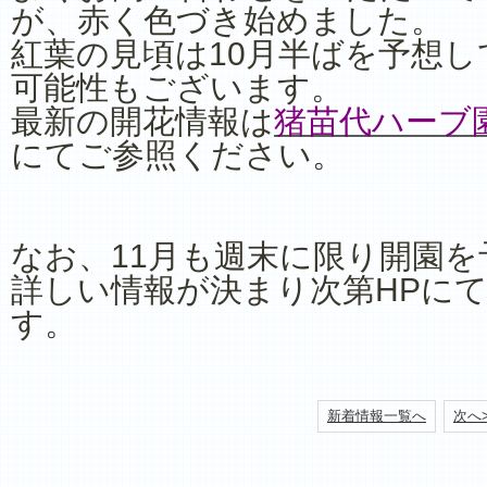
が、赤く色づき始めました。
紅葉の見頃は10月半ばを予想
可能性もございます。
最新の開花情報は
猪苗代ハーブ
にてご参照ください。
なお、11月も週末に限り開園
詳しい情報が決まり次第HPに
す。
新着情報一覧へ
次へ