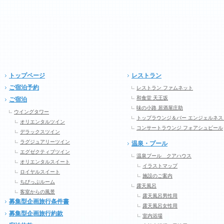
トップページ
レストラン
ご宿泊予約
レストラン ファムネット
和食堂 天王坂
ご宿泊
味の小路 居酒屋庄助
ウイングタワー
トップラウンジ＆バー エンジェルネス
オリエンタルツイン
コンサートラウンジ フォアシュピール
デラックスツイン
ラグジュアリーツイン
温泉・プール
エグゼクティブツイン
温泉プール クアハウス
オリエンタルスイート
イラストマップ
ロイヤルスイート
施設のご案内
ちびっぷルーム
露天風呂
客室からの風景
露天風呂男性用
募集型企画旅行条件書
露天風呂女性用
募集型企画旅行約款
室内浴場