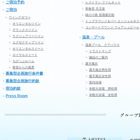
ご宿泊予約
レストラン ファムネット
和食堂 天王坂
ご宿泊
味の小路 居酒屋庄助
ウイングタワー
トップラウンジ＆バー エンジェルネス
オリエンタルツイン
コンサートラウンジ フォアシュピール
デラックスツイン
ラグジュアリーツイン
温泉・プール
エグゼクティブツイン
温泉プール クアハウス
オリエンタルスイート
イラストマップ
ロイヤルスイート
施設のご案内
ちびっぷルーム
露天風呂
客室からの風景
露天風呂男性用
募集型企画旅行条件書
露天風呂女性用
募集型企画旅行約款
室内浴場
宿泊約款
本館大浴場 男性用
本館大浴場 女性用
Press Room