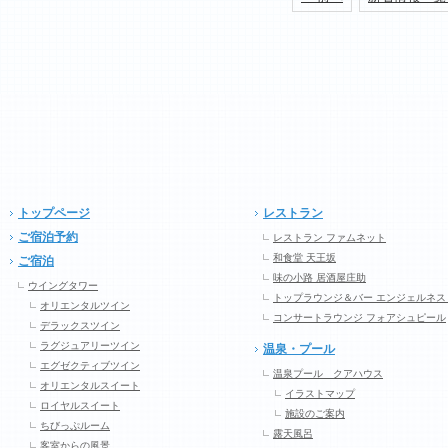
トップページ
レストラン
ご宿泊予約
レストラン ファムネット
和食堂 天王坂
ご宿泊
味の小路 居酒屋庄助
ウイングタワー
トップラウンジ＆バー エンジェルネス
オリエンタルツイン
コンサートラウンジ フォアシュピール
デラックスツイン
ラグジュアリーツイン
温泉・プール
エグゼクティブツイン
温泉プール クアハウス
オリエンタルスイート
イラストマップ
ロイヤルスイート
施設のご案内
ちびっぷルーム
露天風呂
客室からの風景