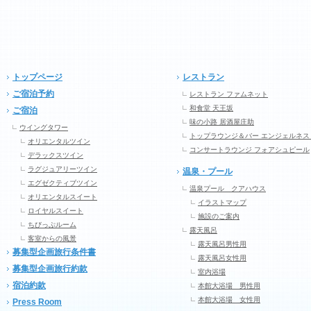
トップページ
レストラン
ご宿泊予約
レストラン ファムネット
和食堂 天王坂
ご宿泊
味の小路 居酒屋庄助
ウイングタワー
トップラウンジ＆バー エンジェルネス
オリエンタルツイン
コンサートラウンジ フォアシュピール
デラックスツイン
ラグジュアリーツイン
温泉・プール
エグゼクティブツイン
温泉プール クアハウス
オリエンタルスイート
イラストマップ
ロイヤルスイート
施設のご案内
ちびっぷルーム
露天風呂
客室からの風景
露天風呂男性用
募集型企画旅行条件書
露天風呂女性用
募集型企画旅行約款
室内浴場
宿泊約款
本館大浴場 男性用
本館大浴場 女性用
Press Room