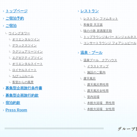
トップページ
レストラン
ご宿泊予約
レストラン ファムネット
和食堂 天王坂
ご宿泊
味の小路 居酒屋庄助
ウイングタワー
トップラウンジ＆バー エンジェルネス
オリエンタルツイン
コンサートラウンジ フォアシュピール
デラックスツイン
ラグジュアリーツイン
温泉・プール
エグゼクティブツイン
温泉プール クアハウス
オリエンタルスイート
イラストマップ
ロイヤルスイート
施設のご案内
ちびっぷルーム
露天風呂
客室からの風景
露天風呂男性用
募集型企画旅行条件書
露天風呂女性用
募集型企画旅行約款
室内浴場
宿泊約款
本館大浴場 男性用
本館大浴場 女性用
Press Room