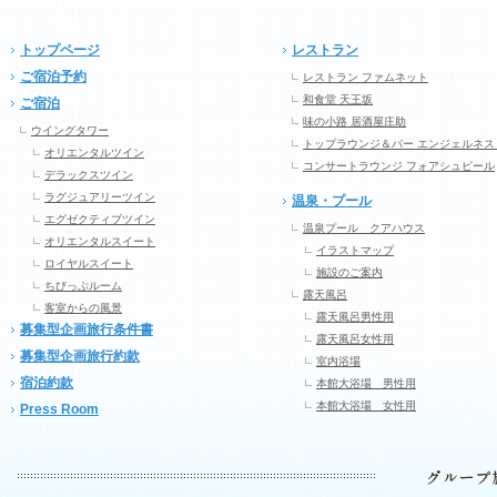
トップページ
レストラン
ご宿泊予約
レストラン ファムネット
和食堂 天王坂
ご宿泊
味の小路 居酒屋庄助
ウイングタワー
トップラウンジ＆バー エンジェルネス
オリエンタルツイン
コンサートラウンジ フォアシュピール
デラックスツイン
ラグジュアリーツイン
温泉・プール
エグゼクティブツイン
温泉プール クアハウス
オリエンタルスイート
イラストマップ
ロイヤルスイート
施設のご案内
ちびっぷルーム
露天風呂
客室からの風景
露天風呂男性用
募集型企画旅行条件書
露天風呂女性用
募集型企画旅行約款
室内浴場
宿泊約款
本館大浴場 男性用
本館大浴場 女性用
Press Room