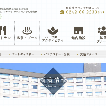
磐梯高原/猪苗代温泉湯元の
ズンリゾート ホテルリステル猪苗代
ハーブ園・
団
ストラン
温泉・プール
館内施設
アクティビティ
グル