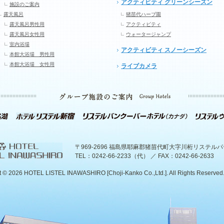
アクティビティ グリーンシーズン
施設のご案内
露天風呂
猪苗代ハーブ園
露天風呂男性用
アクティビティ
露天風呂女性用
ウォータージャンプ
室内浴場
アクティビティ スノーシーズン
本館大浴場 男性用
本館大浴場 女性用
ライブカメラ
〒969-2696 福島県耶麻郡猪苗代町大字川桁リステル
TEL：0242-66-2233（代） ／ FAX：0242-66-2633
t ©
2026 HOTEL LISTEL INAWASHIRO [Choji-Kanko Co.,Ltd.]. All Rights Reserved