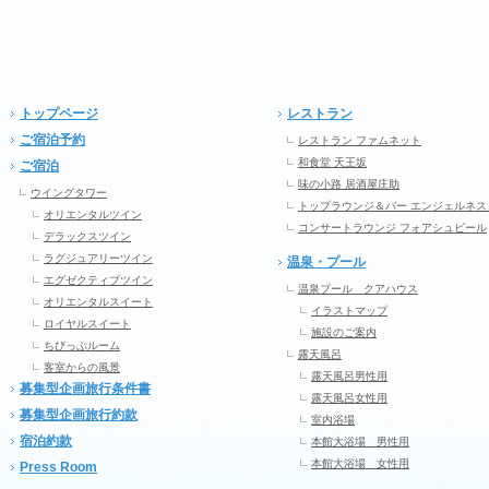
トップページ
レストラン
ご宿泊予約
レストラン ファムネット
和食堂 天王坂
ご宿泊
味の小路 居酒屋庄助
ウイングタワー
トップラウンジ＆バー エンジェルネス
オリエンタルツイン
コンサートラウンジ フォアシュピール
デラックスツイン
ラグジュアリーツイン
温泉・プール
エグゼクティブツイン
温泉プール クアハウス
オリエンタルスイート
イラストマップ
ロイヤルスイート
施設のご案内
ちびっぷルーム
露天風呂
客室からの風景
露天風呂男性用
募集型企画旅行条件書
露天風呂女性用
募集型企画旅行約款
室内浴場
宿泊約款
本館大浴場 男性用
本館大浴場 女性用
Press Room