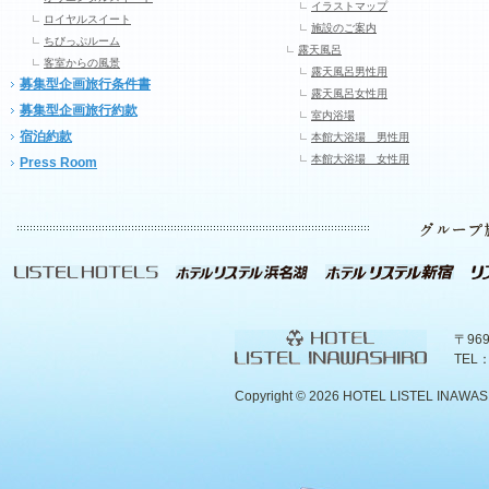
イラストマップ
ロイヤルスイート
施設のご案内
ちびっぷルーム
露天風呂
客室からの風景
露天風呂男性用
募集型企画旅行条件書
露天風呂女性用
募集型企画旅行約款
室内浴場
宿泊約款
本館大浴場 男性用
本館大浴場 女性用
Press Room
〒96
TEL：
Copyright ©
2026 HOTEL LISTEL INAWASHIR