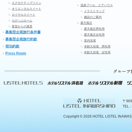
エグゼクティブツイン
温泉プール クアハウス
オリエンタルスイート
イラストマップ
ロイヤルスイート
施設のご案内
ちびっぷルーム
露天風呂
客室からの風景
露天風呂男性用
募集型企画旅行条件書
露天風呂女性用
募集型企画旅行約款
室内浴場
宿泊約款
本館大浴場 男性用
本館大浴場 女性用
Press Room
〒96
TEL：
Copyright ©
2026 HOTEL LISTEL INAWASHIR