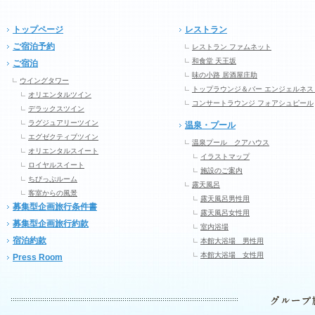
トップページ
レストラン
ご宿泊予約
レストラン ファムネット
和食堂 天王坂
ご宿泊
味の小路 居酒屋庄助
ウイングタワー
トップラウンジ＆バー エンジェルネス
オリエンタルツイン
コンサートラウンジ フォアシュピール
デラックスツイン
ラグジュアリーツイン
温泉・プール
エグゼクティブツイン
温泉プール クアハウス
オリエンタルスイート
イラストマップ
ロイヤルスイート
施設のご案内
ちびっぷルーム
露天風呂
客室からの風景
露天風呂男性用
募集型企画旅行条件書
露天風呂女性用
募集型企画旅行約款
室内浴場
宿泊約款
本館大浴場 男性用
本館大浴場 女性用
Press Room