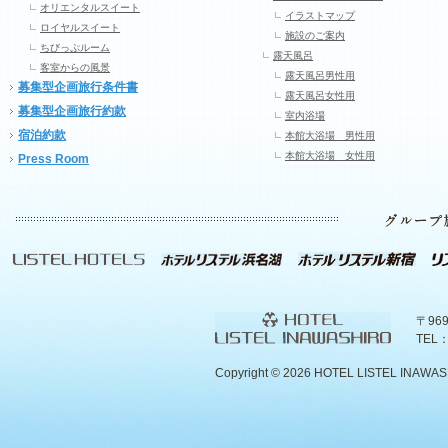
オリエンタルスイート
イラストマップ
ロイヤルスイート
施設のご案内
ちびっぷルーム
露天風呂
客室からの風景
露天風呂男性用
募集型企画旅行条件書
露天風呂女性用
募集型企画旅行約款
室内浴場
宿泊約款
本館大浴場 男性用
本館大浴場 女性用
Press Room
〒96
TEL：
Copyright ©
2026 HOTEL LISTEL INAWASHIR