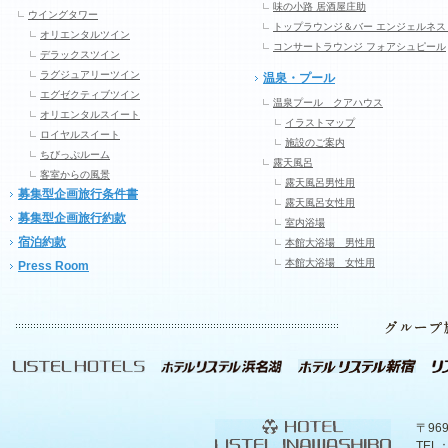
味の小路 居酒屋庄助
ウイングタワー
トップラウンジ＆バー エンジェルネス
オリエンタルツイン
コンサートラウンジ フォアシュピール
デラックスツイン
ラグジュアリーツイン
温泉・プール
エグゼクティブツイン
温泉プール クアハウス
オリエンタルスイート
イラストマップ
ロイヤルスイート
施設のご案内
ちびっぷルーム
露天風呂
客室からの風景
露天風呂男性用
募集型企画旅行条件書
露天風呂女性用
募集型企画旅行約款
室内浴場
宿泊約款
本館大浴場 男性用
本館大浴場 女性用
Press Room
〒96
TEL：