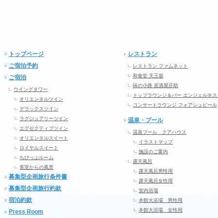
トップページ
レストラン
ご宿泊予約
レストラン ファムネット
和食堂 天王坂
ご宿泊
味の小路 居酒屋庄助
ウイングタワー
トップラウンジ＆バー エンジェルネス
オリエンタルツイン
コンサートラウンジ フォアシュピール
デラックスツイン
ラグジュアリーツイン
温泉・プール
エグゼクティブツイン
温泉プール クアハウス
オリエンタルスイート
イラストマップ
ロイヤルスイート
施設のご案内
ちびっぷルーム
露天風呂
客室からの風景
露天風呂男性用
募集型企画旅行条件書
露天風呂女性用
募集型企画旅行約款
室内浴場
宿泊約款
本館大浴場 男性用
本館大浴場 女性用
Press Room