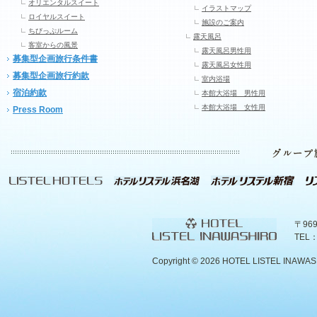
オリエンタルスイート
イラストマップ
ロイヤルスイート
施設のご案内
ちびっぷルーム
露天風呂
客室からの風景
露天風呂男性用
募集型企画旅行条件書
露天風呂女性用
募集型企画旅行約款
室内浴場
宿泊約款
本館大浴場 男性用
本館大浴場 女性用
Press Room
〒96
TEL：
Copyright ©
2026 HOTEL LISTEL INAWASHIR