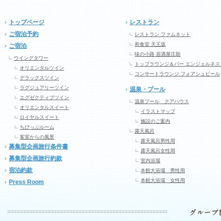
トップページ
レストラン
ご宿泊予約
レストラン ファムネット
和食堂 天王坂
ご宿泊
味の小路 居酒屋庄助
ウイングタワー
トップラウンジ＆バー エンジェルネス
オリエンタルツイン
コンサートラウンジ フォアシュピール
デラックスツイン
ラグジュアリーツイン
温泉・プール
エグゼクティブツイン
温泉プール クアハウス
オリエンタルスイート
イラストマップ
ロイヤルスイート
施設のご案内
ちびっぷルーム
露天風呂
客室からの風景
露天風呂男性用
募集型企画旅行条件書
露天風呂女性用
募集型企画旅行約款
室内浴場
宿泊約款
本館大浴場 男性用
本館大浴場 女性用
Press Room