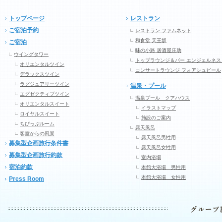
トップページ
レストラン
ご宿泊予約
レストラン ファムネット
和食堂 天王坂
ご宿泊
味の小路 居酒屋庄助
ウイングタワー
トップラウンジ＆バー エンジェルネス
オリエンタルツイン
コンサートラウンジ フォアシュピール
デラックスツイン
ラグジュアリーツイン
温泉・プール
エグゼクティブツイン
温泉プール クアハウス
オリエンタルスイート
イラストマップ
ロイヤルスイート
施設のご案内
ちびっぷルーム
露天風呂
客室からの風景
露天風呂男性用
募集型企画旅行条件書
露天風呂女性用
募集型企画旅行約款
室内浴場
宿泊約款
本館大浴場 男性用
本館大浴場 女性用
Press Room