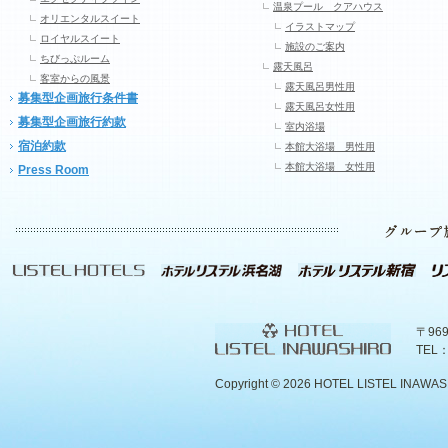
温泉プール クアハウス
オリエンタルスイート
イラストマップ
ロイヤルスイート
施設のご案内
ちびっぷルーム
露天風呂
客室からの風景
露天風呂男性用
募集型企画旅行条件書
露天風呂女性用
募集型企画旅行約款
室内浴場
宿泊約款
本館大浴場 男性用
本館大浴場 女性用
Press Room
〒96
TEL：
Copyright ©
2026 HOTEL LISTEL INAWASHIR