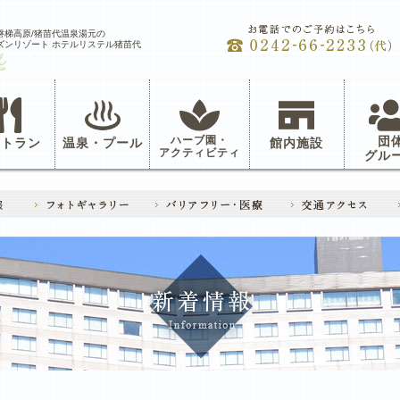
磐梯高原/猪苗代温泉湯元の
ズンリゾート ホテルリステル猪苗代
ハーブ園・
団
ストラン
温泉・プール
館内施設
アクティビティ
グル