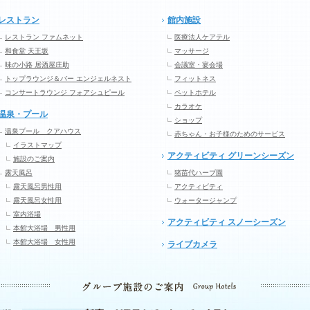
レストラン
館内施設
レストラン ファムネット
医療法人ケアテル
和食堂 天王坂
マッサージ
味の小路 居酒屋庄助
会議室・宴会場
トップラウンジ＆バー エンジェルネスト
フィットネス
コンサートラウンジ フォアシュピール
ペットホテル
カラオケ
温泉・プール
ショップ
温泉プール クアハウス
赤ちゃん・お子様のためのサービス
イラストマップ
アクティビティ グリーンシーズン
施設のご案内
露天風呂
猪苗代ハーブ園
露天風呂男性用
アクティビティ
露天風呂女性用
ウォータージャンプ
室内浴場
アクティビティ スノーシーズン
本館大浴場 男性用
本館大浴場 女性用
ライブカメラ