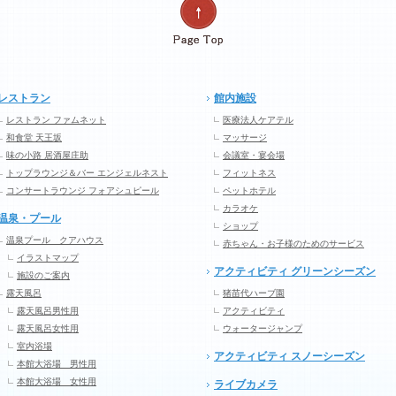
レストラン
館内施設
レストラン ファムネット
医療法人ケアテル
和食堂 天王坂
マッサージ
味の小路 居酒屋庄助
会議室・宴会場
トップラウンジ＆バー エンジェルネスト
フィットネス
コンサートラウンジ フォアシュピール
ペットホテル
カラオケ
温泉・プール
ショップ
温泉プール クアハウス
赤ちゃん・お子様のためのサービス
イラストマップ
アクティビティ グリーンシーズン
施設のご案内
露天風呂
猪苗代ハーブ園
露天風呂男性用
アクティビティ
露天風呂女性用
ウォータージャンプ
室内浴場
アクティビティ スノーシーズン
本館大浴場 男性用
本館大浴場 女性用
ライブカメラ