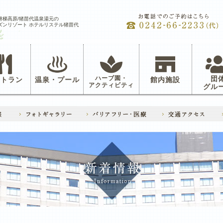
磐梯高原/猪苗代温泉湯元の
ズンリゾート ホテルリステル猪苗代
ハーブ園・
団
ストラン
温泉・プール
館内施設
アクティビティ
グル