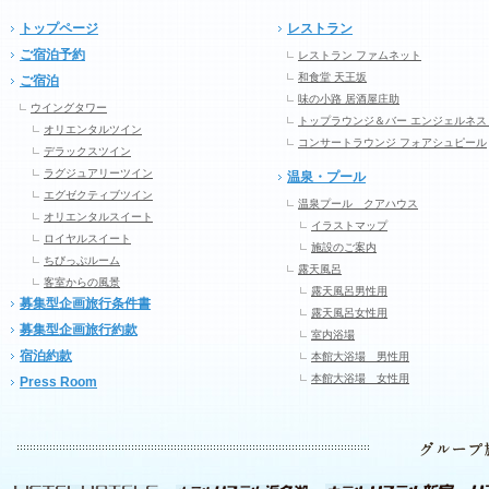
トップページ
レストラン
ご宿泊予約
レストラン ファムネット
和食堂 天王坂
ご宿泊
味の小路 居酒屋庄助
ウイングタワー
トップラウンジ＆バー エンジェルネス
オリエンタルツイン
コンサートラウンジ フォアシュピール
デラックスツイン
ラグジュアリーツイン
温泉・プール
エグゼクティブツイン
温泉プール クアハウス
オリエンタルスイート
イラストマップ
ロイヤルスイート
施設のご案内
ちびっぷルーム
露天風呂
客室からの風景
露天風呂男性用
募集型企画旅行条件書
露天風呂女性用
募集型企画旅行約款
室内浴場
宿泊約款
本館大浴場 男性用
本館大浴場 女性用
Press Room