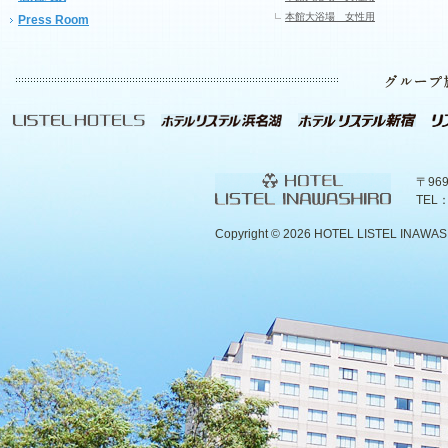
本館大浴場 女性用
Press Room
〒96
TEL：
Copyright ©
2026 HOTEL LISTEL INAWASHIR