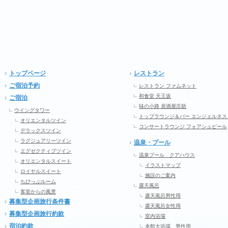
トップページ
レストラン
ご宿泊予約
レストラン ファムネット
和食堂 天王坂
ご宿泊
味の小路 居酒屋庄助
ウイングタワー
トップラウンジ＆バー エンジェルネス
オリエンタルツイン
コンサートラウンジ フォアシュピール
デラックスツイン
ラグジュアリーツイン
温泉・プール
エグゼクティブツイン
温泉プール クアハウス
オリエンタルスイート
イラストマップ
ロイヤルスイート
施設のご案内
ちびっぷルーム
露天風呂
客室からの風景
露天風呂男性用
募集型企画旅行条件書
露天風呂女性用
募集型企画旅行約款
室内浴場
宿泊約款
本館大浴場 男性用