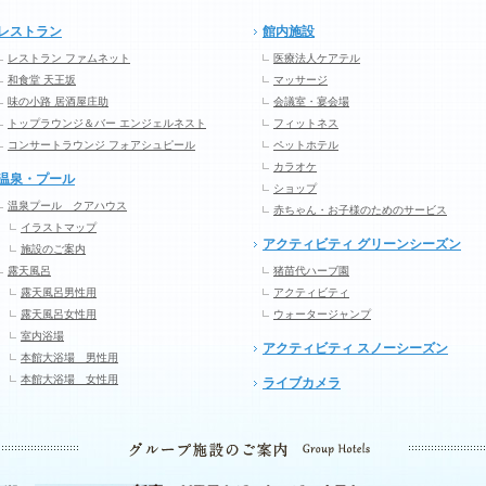
レストラン
館内施設
レストラン ファムネット
医療法人ケアテル
和食堂 天王坂
マッサージ
味の小路 居酒屋庄助
会議室・宴会場
トップラウンジ＆バー エンジェルネスト
フィットネス
コンサートラウンジ フォアシュピール
ペットホテル
カラオケ
温泉・プール
ショップ
温泉プール クアハウス
赤ちゃん・お子様のためのサービス
イラストマップ
アクティビティ グリーンシーズン
施設のご案内
露天風呂
猪苗代ハーブ園
露天風呂男性用
アクティビティ
露天風呂女性用
ウォータージャンプ
室内浴場
アクティビティ スノーシーズン
本館大浴場 男性用
本館大浴場 女性用
ライブカメラ