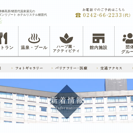
磐梯高原/猪苗代温泉湯元の
ズンリゾート ホテルリステル猪苗代
ハーブ園・
団
ストラン
温泉・プール
館内施設
アクティビティ
グル