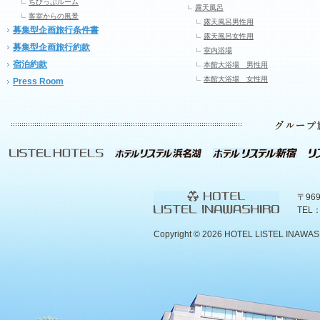
ちびっぷルーム
露天風呂
客室からの風景
露天風呂男性用
募集型企画旅行条件書
露天風呂女性用
募集型企画旅行約款
室内浴場
宿泊約款
本館大浴場 男性用
本館大浴場 女性用
Press Room
〒96
TEL：
Copyright ©
2026 HOTEL LISTEL INAWASHIR